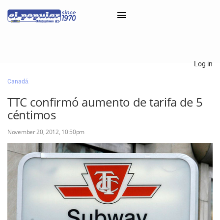
×
Log in
Canadá
Classifieds
TTC confirmó aumento de tarifa de 5
Categorías
céntimos
Iniciar sesión con Clascal
November 20, 2012, 10:50pm
×