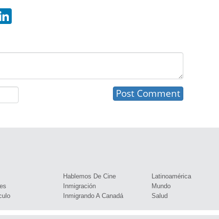
hatsApp
LinkedIn
s
Hablemos De Cine
Latinoamérica
es
Inmigración
Mundo
culo
Inmigrando A Canadá
Salud