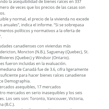
ndo la asequibilidad de bienes raíces en 337
ero de veces que los precios de las casas son
os.
ible y normal, el precio de la vivienda no excede
es anuales”, indica el informe. “Si se sobrepasa
entos políticos y normativos a la oferta de
.
ciudades canadienses con viviendas más
dericton, Moncton (N.B.), Saguenay (Quebec), St.
-Rivieres (Quebec) y Windsor (Ontario).
es fueron incluidas en la evaluación.
 mediana de Canadá fue de 3.6, cifra ligeramente
y suficiente para hacer bienes raíces canadiense
ice Demographia.
mercados asequibles, 17 mercados
o mercados en serio inasequibles y los seis
. Los seis son: Toronto, Vancouver, Victoria,
a (B.C.).