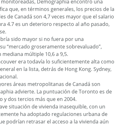
es monitoreadas, Demographia encontró una
ica que, en términos generales, los precios de la
es de Canadá son 4,7 veces mayor que el salario
ra 4.7 es un deterioro respecto al año pasado,
se.
bría sido mayor si no fuera por una
 su “mercado groseramente sobrevaluado”,
 mediana múltiple 10,6 a 9,5.
couver era todavía lo suficientemente alta como
neral en la lista, detrás de Hong Kong. Sydney,
nacional.
yores áreas metropolitanas de Canadá son
phia advierte. La puntuación de Toronto es de
do y dos tercios más que en 2004.
ave situación de vivienda inasequible, con un
entemente ha adoptado regulaciones urbana de
ue podrían retrasar el acceso a la vivienda aún