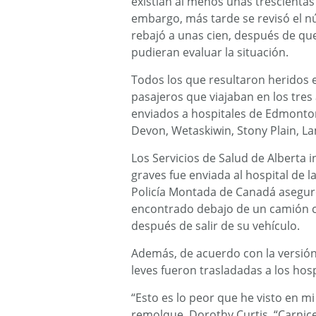
existían al menos unas trescienta
embargo, más tarde se revisó el n
rebajó a unas cien, después de que
pudieran evaluar la situación.
Todos los que resultaron heridos 
pasajeros que viajaban en los tre
enviados a hospitales de Edmonton
Devon, Wetaskiwin, Stony Plain, L
Los Servicios de Salud de Alberta
graves fue enviada al hospital de l
Policía Montada de Canadá asegur
encontrado debajo de un camión c
después de salir de su vehículo.
Además, de acuerdo con la versión
leves fueron trasladadas a los hos
“Esto es lo peor que he visto en m
remolque, Dorothy Curtis. “Carnicer