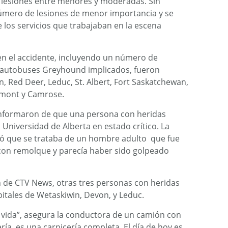
s lesiones entre menores y moderadas. Sin
úmero de lesiones de menor importancia y se
 los servicios que trabajaban en la escena
en el accidente, incluyendo un número de
s autobuses Greyhound implicados, fueron
, Red Deer, Leduc, St. Albert, Fort Saskatchewan,
amont y Camrose.
 informaron de que una persona con heridas
a Universidad de Alberta en estado crítico. La
ó que se trataba de un hombre adulto que fue
on remolque y parecía haber sido golpeado
 de CTV News, otras tres personas con heridas
pitales de Wetaskiwin, Devon, y Leduc.
i vida”, asegura la conductora de un camión con
ía, es una carnicería completa. El día de hoy es