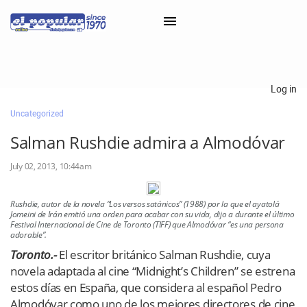
×
Log in
Uncategorized
Classifieds
Salman Rushdie admira a Almodóvar
Categorías
July 02, 2013, 10:44am
Iniciar sesión con Clascal
Rushdie, autor de la novela “Los versos satánicos” (1988) por la que el ayatolá
Jomeini de Irán emitió una orden para acabar con su vida, dijo a durante el último
×
Festival Internacional de Cine de Toronto (TIFF) que Almodóvar “es una persona
adorable”.
Toronto.-
El escritor británico Salman Rushdie, cuya
novela adaptada al cine “Midnight’s Children” se estrena
estos días en España, que considera al español Pedro
Almodóvar como uno de los mejores directores de cine