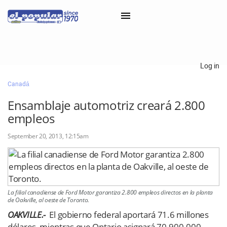
×
Log in
Canadá
Classifieds
Ensamblaje automotriz creará 2.800
Categorías
empleos
Iniciar sesión con Clascal
September 20, 2013, 12:15am
×
La filial canadiense de Ford Motor garantiza 2.800 empleos directos en la planta
de Oakville, al oeste de Toronto.
OAKVILLE.-
El gobierno federal aportará 71.6 millones
dólares, mientras que Ontario asignará 70.900.000