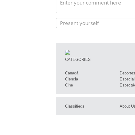
CATEGORIES
Canadá
Deporte
Ciencia
Especial
Cine
Espectá
Classifieds
About U