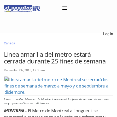
×
Log in
Canadá
Classifieds
Línea amarilla del metro estará
Categorías
cerrada durante 25 fines de semana
Iniciar sesión con Clascal
December 06, 2013, 12:05am
×
Línea amarilla del metro de Montreal se cerrará los fines de semana de marzo a
mayo y de septiembre a diciembre.
MONTREAL.-
El Metro de Montreal a Longueuil se
someterá a reparaciones en la próxima primavera y