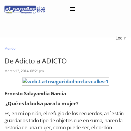
×
Log in
Mundo
Classifieds
De Adicto a ADICTO
Categorías
March 13, 2014, 08:21pm
Iniciar sesión con Clascal
Ernesto Salayandia Garcia
×
¿Qué es la bolsa para la mujer?
Es, en mi opinión, el refugio de los recuerdos, ahí están
guardados todo tipo de objetos que en suma, hacen la
historia de una mujer, como puede ser, el cordón