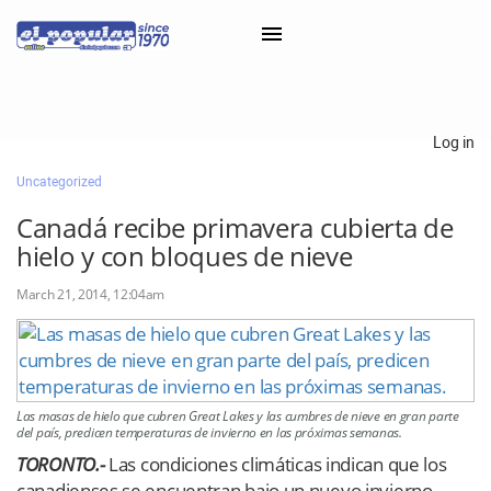
×
Log in
Uncategorized
Classifieds
Canadá recibe primavera cubierta de
Categorías
hielo y con bloques de nieve
Iniciar sesión con Clascal
March 21, 2014, 12:04am
×
Las masas de hielo que cubren Great Lakes y las cumbres de nieve en gran parte
del país, predicen temperaturas de invierno en las próximas semanas.
TORONTO.-
Las condiciones climáticas indican que los
canadienses se encuentran bajo un nuevo invierno