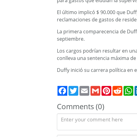
para gastos que eludían la supervi
El último implicó $ 90.000 que Duf
reclamaciones de gastos de reside
La primera comparecencia de Duffy 
septiembre.
Los cargos podrían resultar en un
conlleva una sentencia máxima de
Duffy inició su carrera política en
Twitter
Email
Gmail
Pinterest
Reddit
W
Comments (0)