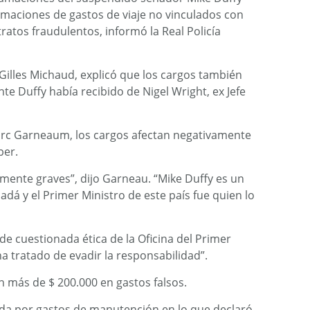
maciones de gastos de viaje no vinculados con
ratos fraudulentos, informó la Real Policía
illes Michaud, explicó que los cargos también
e Duffy había recibido de Nigel Wright, ex Jefe
Marc Garneaum, los cargos afectan negativamente
per.
ente graves”, dijo Garneau. “Mike Duffy es un
adá y el Primer Ministro de este país fue quien lo
de cuestionada ética de la Oficina del Primer
ha tratado de evadir la responsabilidad”.
n más de $ 200.000 en gastos falsos.
da por gastos de manutención en lo que declaró