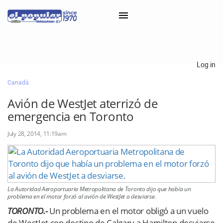
×
Log in
Canadá
Classifieds
Avión de WestJet aterrizó de
Categorías
emergencia en Toronto
Iniciar sesión con Clascal
July 28, 2014, 11:19am
×
La Autoridad Aeroportuaria Metropolitana de Toronto dijo que había un
problema en el motor forzó al avión de WestJet a desviarse.
TORONTO.-
Un problema en el motor obligó a un vuelo
de WestJet con destino de Calgary a Hamilton desviarse