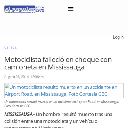
×
Log in
Canadá
Classifieds
Motociclista falleció en choque con
Categorías
camioneta en Mississauga
Iniciar sesión con Clascal
August 06, 2014, 12:06am
×
Un motociclista resultó muerto en un accidente en Airport Road, en Mississauga.
Foto Cortesía CBC.
MISSISSAUGA.-
Un hombre resultó muerto tras una
colisión entre una motocicleta y un vehículo
todoterreno en Mississauga.