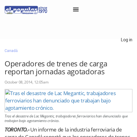
×
Log in
Canadá
Classifieds
Operadores de trenes de carga
Categorías
reportan jornadas agotadoras
Iniciar sesión con Clascal
October 08, 2014, 12:05am
×
Tras el desastre de Lac Megantic, trabajadores ferroviarios han denunciado que
trabajan bajo agotamiento crónico.
TORONTO.-
Un informe de la industria ferroviaria de
carga de Canadá reportó que los operadores de trenes