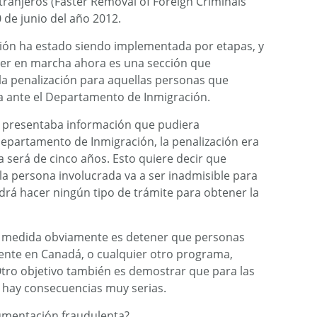
ranjeros (Faster Removal of Foreign Criminals
20 de junio del año 2012.
ción ha estado siendo implementada por etapas, y
ner en marcha ahora es una sección que
la penalización para aquellas personas que
a ante el Departamento de Inmigración.
 presentaba información que pudiera
Departamento de Inmigración, la penalización era
a será de cinco años. Esto quiere decir que
la persona involucrada va a ser inadmisible para
odrá hacer ningún tipo de trámite para obtener la
ta medida obviamente es detener que personas
nente en Canadá, o cualquier otro programa,
Otro objetivo también es demostrar que para las
 hay consecuencias muy serias.
cumentación fraudulenta?