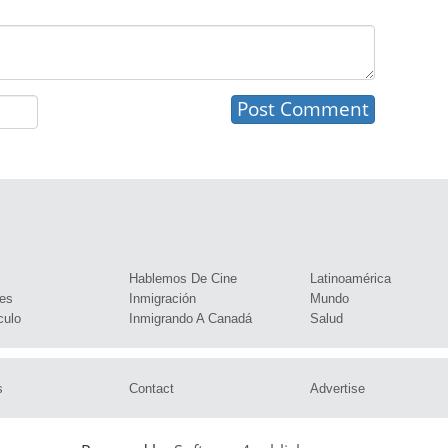
s
Hablemos De Cine
Latinoamérica
es
Inmigración
Mundo
culo
Inmigrando A Canadá
Salud
s
Contact
Advertise