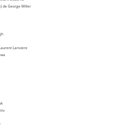
) de George Miller
ngh
 Laurent Lariviere
sawa
uk
oiu
r