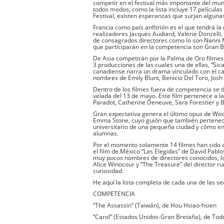
competir en el festival más importante del mun
todos modos, como la lista incluye 17 películas
Festival, existen esperanzas que surjan alguna
Francia como país anfitrión es el que tendrá la
realizadores Jacques Audiard, Valerie Donzelli,
de consagrados directores como lo son Nanni M
que participarán en la competencia son Gran B
De Asia competirán por la Palma de Oro filmes
3 producciones de las cuales una de ellas, “Sicar
canadiense narra un drama vinculado con el car
nombres de Emily Blunt, Benicio Del Toro, Josh 
Dentro de los filmes fuera de competencia se d
velada del 13 de mayo. Este film pertenece a l
Paradot, Catherine Deneuve, Sara Forestier y 
Gran expectativa genera el último opus de Wood
Emma Stone, cuyo guión que también pertenece a
universitario de una pequeña ciudad y cómo en
alumnas.
Por el momento solamente 14 filmes han sido a
el film de México “Las Elegidas” de David Pablo
muy pocos nombres de directores conocidos, lo
Alice Winocour y “The Treasure” del director 
curiosidad.
He aquí la lista completa de cada una de las sec
COMPETENCIA
“The Assassin” (Taiwán), de Hou Hsiao-hsien
“Carol” (Estados Unidos-Gran Bretaña), de To