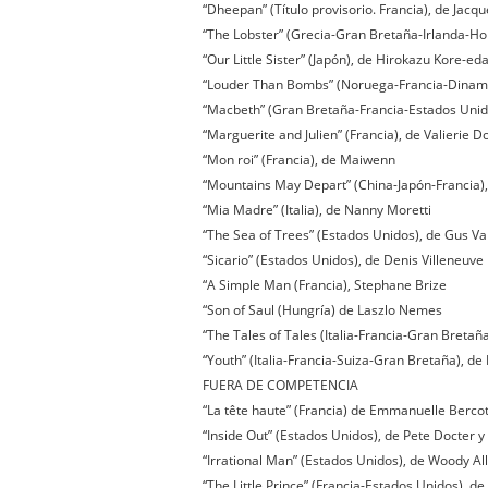
“Dheepan” (Título provisorio. Francia), de Jacq
“The Lobster” (Grecia-Gran Bretaña-Irlanda-Ho
“Our Little Sister” (Japón), de Hirokazu Kore-ed
“Louder Than Bombs” (Noruega-Francia-Dinama
“Macbeth” (Gran Bretaña-Francia-Estados Unidos
“Marguerite and Julien” (Francia), de Valierie Do
“Mon roi” (Francia), de Maiwenn
“Mountains May Depart” (China-Japón-Francia),
“Mia Madre” (Italia), de Nanny Moretti
“The Sea of Trees” (Estados Unidos), de Gus Va
“Sicario” (Estados Unidos), de Denis Villeneuve
“A Simple Man (Francia), Stephane Brize
“Son of Saul (Hungría) de Laszlo Nemes
“The Tales of Tales (Italia-Francia-Gran Breta
“Youth” (Italia-Francia-Suiza-Gran Bretaña), de
FUERA DE COMPETENCIA
“La tête haute” (Francia) de Emmanuelle Bercot
“Inside Out” (Estados Unidos), de Pete Docter
“Irrational Man” (Estados Unidos), de Woody Al
“The Little Prince” (Francia-Estados Unidos), 