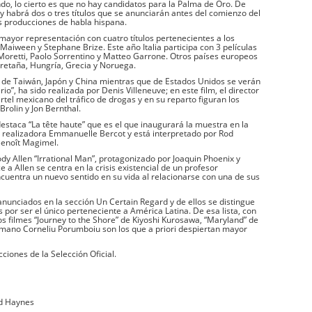
do, lo cierto es que no hay candidatos para la Palma de Oro. De
 y habrá dos o tres títulos que se anunciarán antes del comienzo del
s producciones de habla hispana.
 mayor representación con cuatro títulos pertenecientes a los
 Maiween y Stephane Brize. Este año Italia participa con 3 películas
oretti, Paolo Sorrentino y Matteo Garrone. Otros países europeos
retaña, Hungría, Grecia y Noruega.
 de Taiwán, Japón y China mientras que de Estados Unidos se verán
io”, ha sido realizada por Denis Villeneuve; en este film, el director
tel mexicano del tráfico de drogas y en su reparto figuran los
Brolin y Jon Bernthal.
estaca “La tête haute” que es el que inaugurará la muestra en la
a realizadora Emmanuelle Bercot y está interpretado por Rod
Benoît Magimel.
y Allen “Irrational Man”, protagonizado por Joaquin Phoenix y
 Allen se centra en la crisis existencial de un profesor
cuentra un nuevo sentido en su vida al relacionarse con una de sus
nunciados en la sección Un Certain Regard y de ellos se distingue
s por ser el único perteneciente a América Latina. De esa lista, con
s filmes “Journey to the Shore” de Kiyoshi Kurosawa, “Maryland” de
rumano Corneliu Porumboiu son los que a priori despiertan mayor
ciones de la Selección Oficial.
dd Haynes