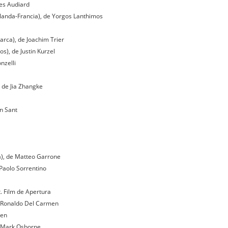
ues Audiard
landa-Francia), de Yorgos Lanthimos
a
rca), de Joachim Trier
), de Justin Kurzel
nzelli
 de Jia Zhangke
n Sant
ña), de Matteo Garrone
 Paolo Sorrentino
. Film de Apertura
 y Ronaldo Del Carmen
len
de Mark Osborne