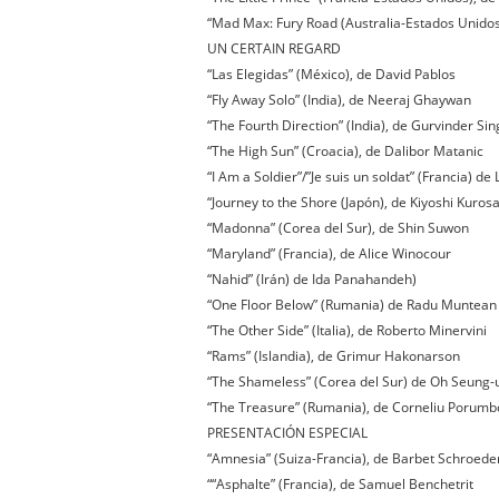
“Mad Max: Fury Road (Australia-Estados Unidos
UN CERTAIN REGARD
“Las Elegidas” (México), de David Pablos
“Fly Away Solo” (India), de Neeraj Ghaywan
“The Fourth Direction” (India), de Gurvinder Si
“The High Sun” (Croacia), de Dalibor Matanic
“I Am a Soldier”/”Je suis un soldat” (Francia) de
“Journey to the Shore (Japón), de Kiyoshi Kuro
“Madonna” (Corea del Sur), de Shin Suwon
“Maryland” (Francia), de Alice Winocour
“Nahid” (Irán) de Ida Panahandeh)
“One Floor Below” (Rumania) de Radu Muntean
“The Other Side” (Italia), de Roberto Minervini
“Rams” (Islandia), de Grimur Hakonarson
“The Shameless” (Corea del Sur) de Oh Seung-
“The Treasure” (Rumania), de Corneliu Porumb
PRESENTACIÓN ESPECIAL
“Amnesia” (Suiza-Francia), de Barbet Schroede
““Asphalte” (Francia), de Samuel Benchetrit