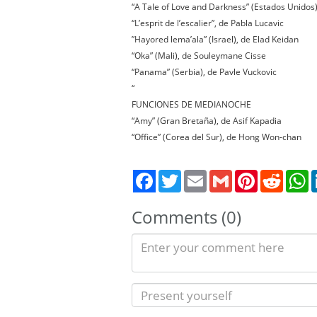
“A Tale of Love and Darkness” (Estados Unidos
“L’esprit de l’escalier”, de Pabla Lucavic
”Hayored lema’ala” (Israel), de Elad Keidan
“Oka” (Mali), de Souleymane Cisse
“Panama” (Serbia), de Pavle Vuckovic
“
FUNCIONES DE MEDIANOCHE
“Amy” (Gran Bretaña), de Asif Kapadia
“Office” (Corea del Sur), de Hong Won-chan
Twitter
Email
Gmail
Pinterest
Reddit
W
Comments (0)