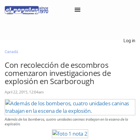
×
Log in
Canadá
Classifieds
Con recolección de escombros
Categorías
comenzaron investigaciones de
Iniciar sesión con Clascal
explosión en Scarborough
April 22, 2015, 12:04am
×
Además de los bomberos, cuatro unidades caninas trabajan en la escena de la
explosión.