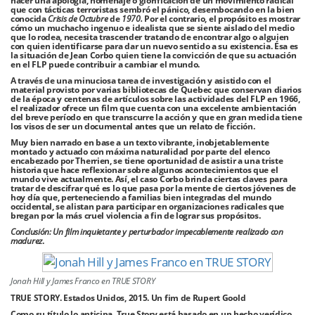
hacer una apología, homenaje o glorificación de un movimiento radical
que con tácticas terroristas sembró el pánico, desembocando en la bien
conocida
Crisis de Octubre
de
1970.
Por el contrario, el propósito es mostrar
cómo un muchacho ingenuo e idealista que se siente aislado del medio
que lo rodea, necesita trascender tratando de encontrar algo o alguien
con quien identificarse para dar un nuevo sentido a su existencia. Ésa es
la situación de Jean Corbo quien tiene la convicción de que su actuación
en el FLP puede contribuir a cambiar el mundo.
A través de una minuciosa tarea de investigación y asistido con el
material provisto por varias bibliotecas de Quebec que conservan diarios
de la época y centenas de artículos sobre las actividades del FLP en 1966,
el realizador ofrece un film que cuenta con una excelente ambientación
del breve período en que transcurre la acción y que en gran medida tiene
los visos de ser un documental antes que un relato de ficción.
Muy bien narrado en base a un texto vibrante, inobjetablemente
montado y actuado con máxima naturalidad por parte del elenco
encabezado por Therrien, se tiene oportunidad de asistir a una triste
historia que hace reflexionar sobre algunos acontecimientos que el
mundo vive actualmente. Así, el caso Corbo brinda ciertas claves para
tratar de descifrar qué es lo que pasa por la mente de ciertos jóvenes de
hoy día que, perteneciendo a familias bien integradas del mundo
occidental, se alistan para participar en organizaciones radicales que
bregan por la más cruel violencia a fin de lograr sus propósitos.
Conclusión: Un film inquietante y perturbador impecablemente realizado con
madurez
.
Jonah Hill y James Franco en TRUE STORY
TRUE STORY. Estados Unidos, 2015. Un fim de Rupert Goold
Como su título lo anticipa, True Story está basado en un hecho verídico