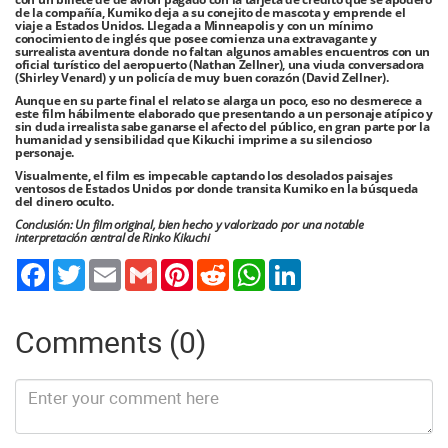
de la compañía, Kumiko deja a su conejito de mascota y emprende el
viaje a Estados Unidos. Llegada a Minneapolis y con un mínimo
conocimiento de inglés que posee comienza una extravagante y
surrealista aventura donde no faltan algunos amables encuentros con un
oficial turístico del aeropuerto (Nathan Zellner), una viuda conversadora
(Shirley Venard) y un policía de muy buen corazón (David Zellner).
Aunque en su parte final el relato se alarga un poco, eso no desmerece a
este film hábilmente elaborado que presentando a un personaje atípico y
sin duda irrealista sabe ganarse el afecto del público, en gran parte por la
humanidad y sensibilidad que Kikuchi imprime a su silencioso
personaje.
Visualmente, el film es impecable captando los desolados paisajes
ventosos de Estados Unidos por donde transita Kumiko en la búsqueda
del dinero oculto.
Conclusión: Un film original, bien hecho y valorizado por una notable
interpretación central de Rinko Kikuchi
Twitter
Email
Gmail
Pinterest
Reddit
WhatsApp
LinkedIn
Comments (0)