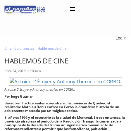
×
Log in
Cine
Columnistas
Hablemos de Cine
Classifieds
HABLEMOS DE CINE
Categorías
April 24, 2015, 12:03am
Iniciar sesión con Clascal
Antoine L’ Écuyer y Anthony Therrien en CORBO.
×
Por Jorge Gutman
Basado en hechos reales acaecidos en la provincia de Quebec, el
realizador Mathieu Denis enfoca en Corbo la dramática historia de un
adolescente marcado por un trágico destino.
El año es 1966 y el escenario es la ciudad de Montreal. En ese entonces, la
provincia atraviesa el período de la Revolución Tranquila comenzada a
principios de la década del 60 con un significativo movimiento de
reformas tendientes a permitir que los francófonos, población