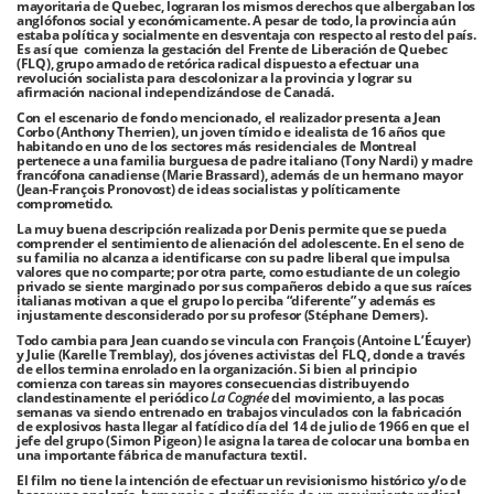
mayoritaria de Quebec, lograran los mismos derechos que albergaban los
anglófonos social y económicamente. A pesar de todo, la provincia aún
estaba política y socialmente en desventaja con respecto al resto del país.
Es así que comienza la gestación del Frente de Liberación de Quebec
(FLQ), grupo armado de retórica radical dispuesto a efectuar una
revolución socialista para descolonizar a la provincia y lograr su
afirmación nacional independizándose de Canadá.
Con el escenario de fondo mencionado, el realizador presenta a Jean
Corbo (Anthony Therrien), un joven tímido e idealista de 16 años que
habitando en uno de los sectores más residenciales de Montreal
pertenece a una familia burguesa de padre italiano (Tony Nardi) y madre
francófona canadiense (Marie Brassard), además de un hermano mayor
(Jean-François Pronovost) de ideas socialistas y políticamente
comprometido.
La muy buena descripción realizada por Denis permite que se pueda
comprender el sentimiento de alienación del adolescente. En el seno de
su familia no alcanza a identificarse con su padre liberal que impulsa
valores que no comparte; por otra parte, como estudiante de un colegio
privado se siente marginado por sus compañeros debido a que sus raíces
italianas motivan a que el grupo lo perciba “diferente” y además es
injustamente desconsiderado por su profesor (Stéphane Demers).
Todo cambia para Jean cuando se vincula con François (Antoine L’Écuyer)
y Julie (Karelle Tremblay), dos jóvenes activistas del FLQ, donde a través
de ellos termina enrolado en la organización. Si bien al principio
comienza con tareas sin mayores consecuencias distribuyendo
clandestinamente el periódico
La Cognée
del movimiento, a las pocas
semanas va siendo entrenado en trabajos vinculados con la fabricación
de explosivos hasta llegar al fatídico día del 14 de julio de 1966 en que el
jefe del grupo (Simon Pigeon) le asigna la tarea de colocar una bomba en
una importante fábrica de manufactura textil.
El film no tiene la intención de efectuar un revisionismo histórico y/o de