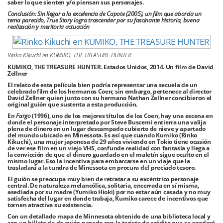
saber lo que sienten y/o piensan sus personajes.
Conclusión: Sin llegar a la excelencia de Capote (2005), un film que aborda un
tema parecido, True Story logra trascender por su fascinante historia, buena
realización y meritoria actuación
Rinko Kikuchi en KUMIKO, THE TREASURE HUNTER
KUMIKO, THE TREASURE HUNTER. Estados Unidos, 2014. Un film de David
Zellner
El relato de esta película bien podría representar una secuela de un
celebrado film de los hermanos Coen; sin embargo, pertenece al director
David Zellner quien junto con su hermano Nathan Zellner concibieron el
original guión que sustenta a esta producción.
En
Fargo
(1996), uno de los mejores títulos de los Coen, hay una escena en
donde el personaje interpretado por Steve Buscemi entierra una valija
plena de dinero en un lugar descampado cubierto de nieve y apartado
del mundo ubicado en Minessota. Es así que cuando Kumiko (Rinko
Kikuchi), una mujer japonesa de 29 años viviendo en Tokio tiene ocasión
de ver ese film en un viejo VHS, confunde realidad con fantasía y llega a
la convicción de que el dinero guardado en el maletín sigue oculto en el
mismo lugar. Eso la incentiva para embarcarse en un viaje que la
trasladará a la tundra de Minessota en procura del preciado tesoro.
El guión se preocupa muy bien de retratar a su excéntrico personaje
central. De naturaleza melancólica, solitaria, encerrada en sí misma,
asediada por su madre (Yumiko Hioki) por no estar aún casada y no muy
satisfecha del lugar en donde trabaja, Kumiko carece de incentivos que
tornen atractiva su existencia.
Con un detallado mapa de Minnesota obtenido de una biblioteca local y
con un billete de de avión pagado con la tarjeta de crédito que se apoderó