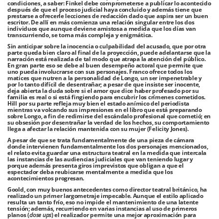
condiciones, a saber: Finkel debe comprometerse a publicar lo acontecido
después de que el proceso judicial haya concluido y además tiene que
prestarse a ofrecerle lecciones de redacción dado que aspira ser un buen
escritor. De allí en más comienza una relación singular entre los dos
individuos que aunque deviene amistosa a medida que los días van
transcurriendo, se torna más compleja y enigmática.
Sin anticipar sobre la inocencia o culpabilidad del acusado, que por otra
parte queda bien claro al final de la proyección, puede adelantarse que la
narración está realizada de tal modo que atrapa la atención del público.
En gran parte eso se debe al buen desempeño actoral que permite que
uno pueda involucrarse con sus personajes. Franco ofrece todos los
matices que nutren a la personalidad de Longo, un ser impenetrable y
por lo tanto difícil de desentrañar; a pesar de que insiste ser inocente,
deja abierta la duda sobre si el amor que dice haber profesado por su
familia es real o si está fingiendo para encubrir los crímenes cometidos.
Hill por su parte refleja muy bien el estado anímico del periodista
mientras va volcando sus impresiones en el libro que está preparando
sobre Longo, a fin de redimirse del escándalo profesional que cometió; en
su obsesión por desentrañar la verdad de los hechos, su comportamiento
llega a afectar la relación mantenida con su mujer (Felicity Jones).
A pesar de que se trata fundamentalmente de una pieza de cámara
donde intervienen fundamentalmente los dos personajes mencionados,
el relato evita guardar una estructura teatral en la medida que intercala
las instancias de las audiencias judiciales que van teniendo lugar y
porque además presenta giros imprevistos que obligan a que el
espectador deba reubicarse mentalmente a medida que los
acontecimientos progresan.
Goold, con muy buenos antecedentes como director teatral británico, ha
realizado un primer largometraje impecable. Aunque el estilo aplicado
resulta un tanto frío, eso no impide el mantenimiento de una latente
tensión; además, recurriendo en varias instancias al uso de primeros
planos (
close ups
) el realizador permite una mejor aproximación para