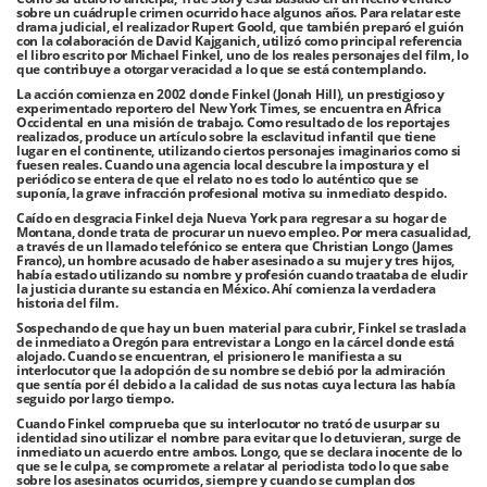
sobre un cuádruple crimen ocurrido hace algunos años. Para relatar este
drama judicial, el realizador Rupert Goold, que también preparó el guión
con la colaboración de David Kajganich, utilizó como principal referencia
el libro escrito por Michael Finkel, uno de los reales personajes del film, lo
que contribuye a otorgar veracidad a lo que se está contemplando.
La acción comienza en 2002 donde Finkel (Jonah Hill), un prestigioso y
experimentado reportero del New York Times, se encuentra en África
Occidental en una misión de trabajo. Como resultado de los reportajes
realizados, produce un artículo sobre la esclavitud infantil que tiene
lugar en el continente, utilizando ciertos personajes imaginarios como si
fuesen reales. Cuando una agencia local descubre la impostura y el
periódico se entera de que el relato no es todo lo auténtico que se
suponía, la grave infracción profesional motiva su inmediato despido.
Caído en desgracia Finkel deja Nueva York para regresar a su hogar de
Montana, donde trata de procurar un nuevo empleo. Por mera casualidad,
a través de un llamado telefónico se entera que Christian Longo (James
Franco), un hombre acusado de haber asesinado a su mujer y tres hijos,
había estado utilizando su nombre y profesión cuando traataba de eludir
la justicia durante su estancia en México. Ahí comienza la verdadera
historia del film.
Sospechando de que hay un buen material para cubrir, Finkel se traslada
de inmediato a Oregón para entrevistar a Longo en la cárcel donde está
alojado. Cuando se encuentran, el prisionero le manifiesta a su
interlocutor que la adopción de su nombre se debió por la admiración
que sentía por él debido a la calidad de sus notas cuya lectura las había
seguido por largo tiempo.
Cuando Finkel comprueba que su interlocutor no trató de usurpar su
identidad sino utilizar el nombre para evitar que lo detuvieran, surge de
inmediato un acuerdo entre ambos. Longo, que se declara inocente de lo
que se le culpa, se compromete a relatar al periodista todo lo que sabe
sobre los asesinatos ocurridos, siempre y cuando se cumplan dos