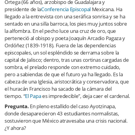
Ortega (66 años), arzobispo de Guadalajara y
presidente de la
Conferencia Episcopal
Mexicana. Ha
llegado a la entrevista con una seráfica sonrisa y se ha
sentado en una silla barroca, los pies muy juntos sobre
la alfombra. En el pecho luce una cruz de oro, que
perteneció al obispo y poeta Joaquín Arcadio Pagaza y
Ordóñez (1839-1918). Fuera de las dependencias
episcopales, un sol espléndido se derrama sobre la
capital de Jalisco; dentro, tras unas cortinas cargadas de
sombra, el prelado responde con extremo cuidado,
pero a sabiendas de que el futuro ya ha llegado. Es la
cabeza de una Iglesia, aristocrática y conservadora, que
el huracán Francisco ha sacado de la cámara del
tiempo. “
El Papa
es impredecible”, deja caer el cardenal.
Pregunta.
En pleno estallido del caso Ayotzinapa,
donde desaparecieron 43 estudiantes normalistas,
sostuvieron que México atravesaba una crisis nacional.
¿Y ahora?