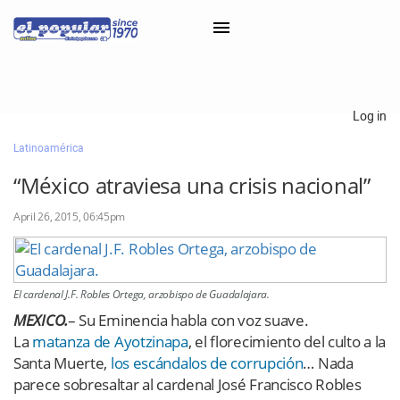
×
Log in
Latinoamérica
Classifieds
“México atraviesa una crisis nacional”
Categorías
April 26, 2015, 06:45pm
Iniciar sesión con Clascal
×
El cardenal J.F. Robles Ortega, arzobispo de Guadalajara.
MEXICO.
– Su Eminencia habla con voz suave.
La
matanza de Ayotzinapa
, el florecimiento del culto a la
Santa Muerte,
los escándalos de corrupción
… Nada
parece sobresaltar al cardenal José Francisco Robles