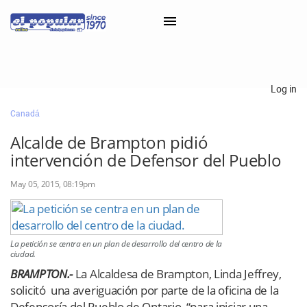
×
Log in
Canadá
Classifieds
Alcalde de Brampton pidió
Categorías
intervención de Defensor del Pueblo
Iniciar sesión con Clascal
May 05, 2015, 08:19pm
×
La petición se centra en un plan de desarrollo del centro de la
ciudad.
BRAMPTON.-
La Alcaldesa de Brampton, Linda Jeffrey,
solicitó una averiguación por parte de la oficina de la
Defensoría del Pueblo de Ontario, “para iniciar una