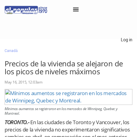
×
Log in
Canadá
Classifieds
Precios de la vivienda se alejaron de
Categorías
los picos de niveles máximos
Iniciar sesión con Clascal
May 16, 2015, 12:03am
×
Mínimos aumentos se registraron en los mercados de Winnipeg, Quebec y
Montreal.
TORONTO.-
En las ciudades de Toronto y Vancouver, los
precios de la vivienda no experimentaron significativos
cambios en abril, en comparación con el mes anterior.