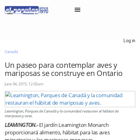
×
Log in
Canadá
Classifieds
Un paseo para contemplar aves y
Categorías
mariposas se construye en Ontario
Iniciar sesión con Clascal
June 04, 2015, 12:02am
×
Leamington, Parques de Canadá y la comunidad restauran el hábitat de
mariposas y aves.
LEAMINGTON.-
El jardín Leamington Monarch
proporcionará alimento, hábitat para las aves
migratorias y las mariposas monarcas.