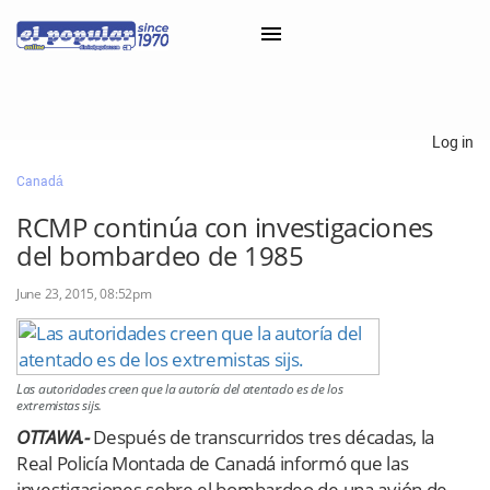
×
Log in
Canadá
Classifieds
RCMP continúa con investigaciones
Categorías
del bombardeo de 1985
Iniciar sesión con Clascal
June 23, 2015, 08:52pm
×
Las autoridades creen que la autoría del atentado es de los
extremistas sijs.
OTTAWA.-
Después de transcurridos tres décadas, la
Real Policía Montada de Canadá informó que las
investigaciones sobre el bombardeo de una avión de