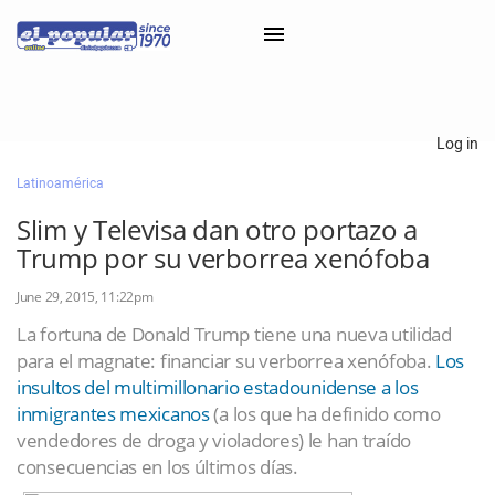
×
Log in
Latinoamérica
Classifieds
Slim y Televisa dan otro portazo a
Categorías
Trump por su verborrea xenófoba
Iniciar sesión con Clascal
June 29, 2015, 11:22pm
La fortuna de Donald Trump tiene una nueva utilidad
para el magnate: financiar su verborrea xenófoba.
Los
×
insultos del multimillonario estadounidense a los
inmigrantes mexicanos
(a los que ha definido como
vendedores de droga y violadores) le han traído
consecuencias en los últimos días.