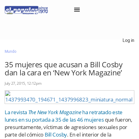
×
Log in
Mundo
Classifieds
35 mujeres que acusan a Bill Cosby
Categorías
dan la cara en ‘New York Magazine’
Iniciar sesión con Clascal
July 27, 2015, 12:12pm
×
La revista
The New York Magazine
ha retratado este
lunes en su portada a 35 de las 46 mujeres
que fueron,
presuntamente, víctimas de agresiones sexuales por
parte del cómico
Bill Cosby
. En el interior de la