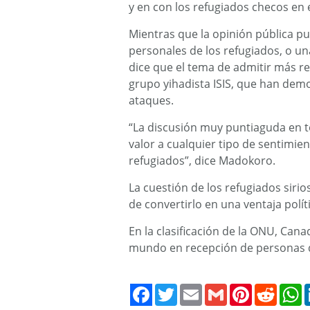
y en con los refugiados checos en el
Mientras que la opinión pública p
personales de los refugiados, o u
dice que el tema de admitir más re
grupo yihadista ISIS, que han dem
ataques.
“La discusión muy puntiaguda en tor
valor a cualquier tipo de sentimie
refugiados”, dice Madokoro.
La cuestión de los refugiados sirio
de convertirlo en una ventaja polít
En la clasificación de la ONU, Can
mundo en recepción de personas q
Twitter
Email
Gmail
Pinterest
Reddit
W