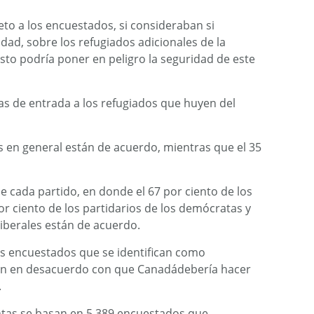
o a los encuestados, si consideraban si
ad, sobre los refugiados adicionales de la
o esto podría poner en peligro la seguridad de este
as de entrada a los refugiados que huyen del
s en general están de acuerdo, mientras que el 35
de cada partido, en donde el 67 por ciento de los
or ciento de los partidarios de los demócratas y
 liberales están de acuerdo.
los encuestados que se identifican como
án en desacuerdo con que Canadádebería hacer
.
tas se basan en 5.389 encuestados que