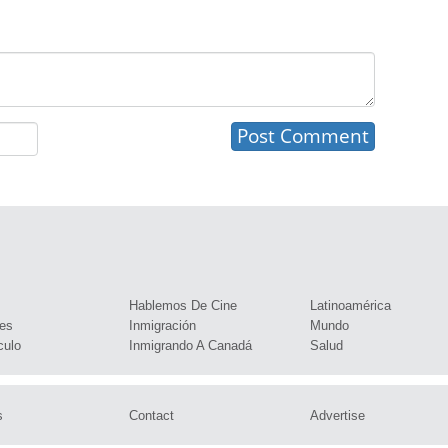
s
Hablemos De Cine
Latinoamérica
es
Inmigración
Mundo
culo
Inmigrando A Canadá
Salud
s
Contact
Advertise