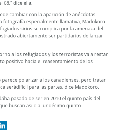
 68,” dice ella.
uede cambiar con la aparición de anécdotas
na fotografía especialmente llamativa, Madokoro
fugiados sirios se complica por la amenaza del
ostrado abiertamente ser partidarios de lanzar
no a los refugiados y los terroristas va a restar
nto positivo hacia el reasentamiento de los
s parece polarizar a los canadienses, pero tratar
ica serádifícil para las partes, dice Madokoro.
adáha pasado de ser en 2010 el quinto país del
ue buscan asilo al undécimo quinto
hatsApp
LinkedIn