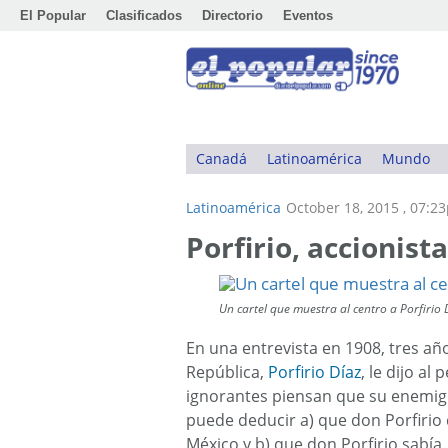
El Popular
Clasificados
Directorio
Eventos
Canadá
Latinoamérica
Mundo
Latinoamérica
October 18, 2015 , 07:2
Porfirio, accionist
Un cartel que muestra al centro a Porfirio 
En una entrevista en 1908, tres añ
República,
Porfirio Díaz
, le dijo a
ignorantes piensan que su enemigo
puede deducir a) que don Porfirio
México y b) que don Porfirio sabía,