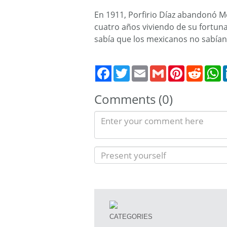
En 1911, Porfirio Díaz abandonó Mé
cuatro años viviendo de su fortun
sabía que los mexicanos no sabían
Twitter
Email
Gmail
Pinterest
Reddit
W
Comments (0)
CATEGORIES