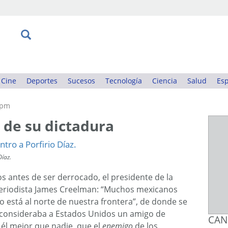
Cine
Deportes
Sucesos
Tecnología
Ciencia
Salud
Esp
3pm
a de su dictadura
Díaz.
os antes de ser derrocado, el presidente de la
l periodista James Creelman: “Muchos mexicanos
 está al norte de nuestra frontera”, de donde se
 consideraba a Estados Unidos un amigo de
CAN
 él mejor que nadie, que el
enemigo
de los