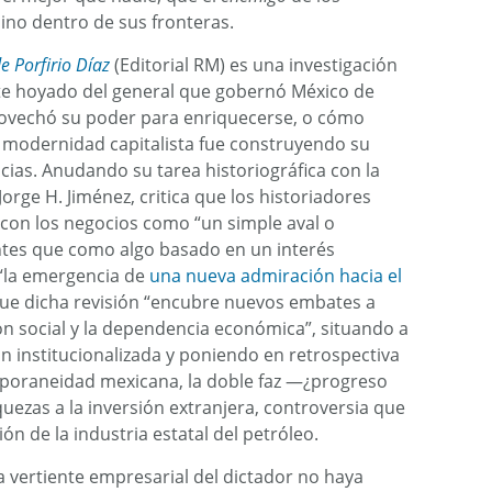
ino dentro de sus fronteras.
e Porfirio Díaz
(Editorial RM) es una investigación
te hoyado del general que gobernó México de
rovechó su poder para enriquecerse, o cómo
a modernidad capitalista fue construyendo su
ncias. Anudando su tarea historiográfica con la
 Jorge H. Jiménez, critica que los historiadores
 con los negocios como “un simple aval o
ntes que como algo basado en un interés
 “la emergencia de
una nueva admiración hacia el
 que dicha revisión “encubre nuevos embates a
ción social y la dependencia económica”, situando a
n institucionalizada y poniendo en retrospectiva
mporaneidad mexicana, la doble faz —¿progreso
quezas a la inversión extranjera, controversia que
ión de la industria estatal del petróleo.
 vertiente empresarial del dictador no haya