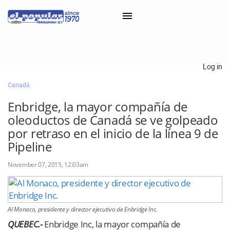
×
Log in
Canadá
Classifieds
Enbridge, la mayor compañía de
Categorías
oleoductos de Canadá se ve golpeado
Iniciar sesión con Clascal
por retraso en el inicio de la línea 9 de
Pipeline
November 07, 2015, 12:03am
×
Al Monaco, presidente y director ejecutivo de Enbridge Inc.
QUEBEC.-
Enbridge Inc, la mayor compañía de