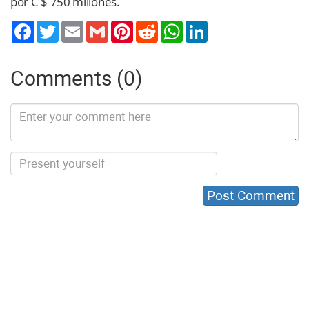
por C $ 750 millones.
Twitter
Email
Gmail
Pinterest
Reddit
WhatsApp
LinkedIn
Comments (0)