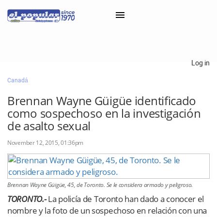
×
Log in
Canadá
Classifieds
Brennan Wayne Güigüe identificado
Categorías
como sospechoso en la investigación
Iniciar sesión con Clascal
de asalto sexual
November 12, 2015, 01:36pm
×
Brennan Wayne Güigüe, 45, de Toronto. Se le considera armado y peligroso.
TORONTO.-
La policía de Toronto han dado a conocer el
nombre y la foto de un sospechoso en relación con una