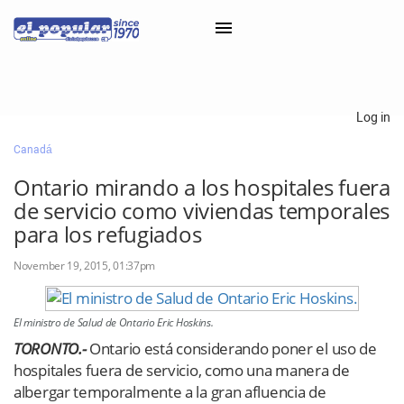
×
Log in
Canadá
Classifieds
Ontario mirando a los hospitales fuera
Categorías
de servicio como viviendas temporales
Iniciar sesión con Clascal
para los refugiados
November 19, 2015, 01:37pm
×
El ministro de Salud de Ontario Eric Hoskins.
TORONTO.-
Ontario está considerando poner el uso de
hospitales fuera de servicio, como una manera de
albergar temporalmente a la gran afluencia de