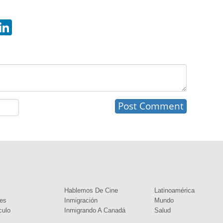
hatsApp
LinkedIn
s
Hablemos De Cine
Latinoamérica
es
Inmigración
Mundo
culo
Inmigrando A Canadá
Salud