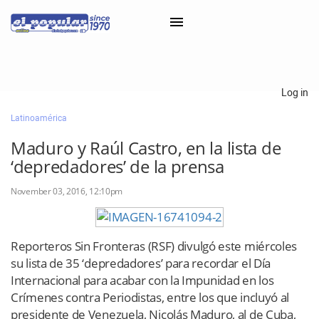
×
Log in
Latinoamérica
Classifieds
Maduro y Raúl Castro, en la lista de
Categorías
‘depredadores’ de la prensa
Iniciar sesión con Clascal
November 03, 2016, 12:10pm
×
Reporteros Sin Fronteras
(RSF) divulgó este miércoles
su lista de 35 ‘depredadores’ para recordar el Día
Internacional para acabar con la Impunidad en los
Crímenes contra Periodistas, entre los que incluyó al
presidente de Venezuela, Nicolás Maduro, al de Cuba,