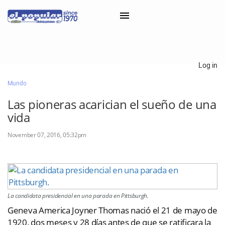
×
Log in
Mundo
Classifieds
Las pioneras acarician el sueño de una
Categorías
vida
Iniciar sesión con Clascal
November 07, 2016, 05:32pm
×
La candidata presidencial en una parada en Pittsburgh.
Geneva America Joyner Thomas nació el 21 de mayo de
1920, dos meses y 28 días antes de que se ratificara la