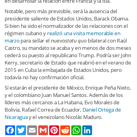
en desarrollar la relación entre Francia y la isla.
Notable, pero más previsible, será la ausencia del
presidente saliente de Estados Unidos, Barack Obama.
Si bien ha sido el normalizador de las relaciones con el
régimen cubano y
realizó una visita memorable en
marzo
para sellar el nuevo
statu quo
bilateral con Raúl
Castro, su mandato se acaba y en menos de dos meses
cederá su puesto al republicano Trump. Podría ser John
Kerry, secretario de Estado que reabrió en el verano de
2015 en Cuba la embajada de Estados Unidos, pero
todavía no hay confirmación oficial.
Sí estarán el presidente de México, Enrique Peña Nieto,
y el colombiano Juan Manuel Santos. Además de los
líderes más cercanos a La Habana, Evo Morales de
Bolivia, Rafael Correa de Ecuador,
Daniel Ortega de
Nicaragua
y el venezolano Nicolás Maduro.
Twitter
Email
Gmail
Pinterest
Reddit
WhatsApp
LinkedIn