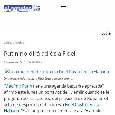
×
Log in
Latinoamérica
Classifieds
Putin no dirá adiós a Fidel
Categorías
November 29, 2016, 02:03pm
Iniciar sesión con Clascal
Una mujer rinde tributo a Fidel Castro en La Habana.
×
“
Vladímir Putin
tiene una agenda bastante apretada”,
afirmó este lunes un portavoz del Kremlin cuando se le
preguntó por la ausencia del presidente de Rusia en el
acto de despedida del martes a
Fidel Castro en La
Habana
. “Está preparando el mensaje a la Asamblea