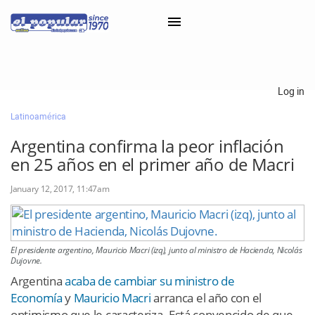
×
Log in
Latinoamérica
Classifieds
Argentina confirma la peor inflación
Categorías
en 25 años en el primer año de Macri
Iniciar sesión con Clascal
January 12, 2017, 11:47am
×
El presidente argentino, Mauricio Macri (izq), junto al ministro de Hacienda, Nicolás
Dujovne.
Argentina
acaba de cambiar su ministro de
Economía
y
Mauricio Macri
arranca el año con el
optimismo que le caracteriza. Está convencido de que