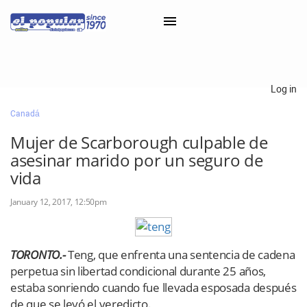
×
Log in
Canadá
Classifieds
Mujer de Scarborough culpable de
Categorías
asesinar marido por un seguro de
Iniciar sesión con Clascal
vida
January 12, 2017, 12:50pm
×
TORONTO.-
Teng, que enfrenta una sentencia de cadena
perpetua sin libertad condicional durante 25 años,
estaba sonriendo cuando fue llevada esposada después
de que se leyó el veredicto.