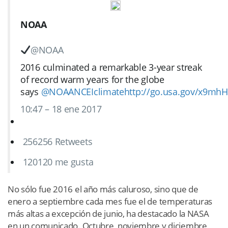
NOAA
@NOAA
2016 culminated a remarkable 3-year streak
of record warm years for the globe
says
@
NOAANCEIclimate
http://
go.usa.gov/x9mhH
10:47 – 18 ene 2017
256
256 Retweets
120
120 me gusta
No sólo fue 2016 el año más caluroso, sino que de
enero a septiembre cada mes fue el de temperaturas
más altas a excepción de junio, ha destacado la NASA
en un comunicado. Octubre, noviembre y diciembre