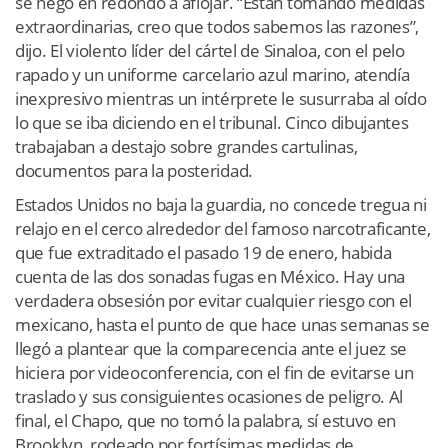
se negó en redondo a aflojar. “Están tomando medidas
extraordinarias, creo que todos sabemos las razones”,
dijo. El violento líder del cártel de Sinaloa, con el pelo
rapado y un uniforme carcelario azul marino, atendía
inexpresivo mientras un intérprete le susurraba al oído
lo que se iba diciendo en el tribunal. Cinco dibujantes
trabajaban a destajo sobre grandes cartulinas,
documentos para la posteridad.
Estados Unidos no baja la guardia, no concede tregua ni
relajo en el cerco alrededor del famoso narcotraficante,
que fue extraditado el pasado 19 de enero, habida
cuenta de las dos sonadas fugas en México. Hay una
verdadera obsesión por evitar cualquier riesgo con el
mexicano, hasta el punto de que hace unas semanas se
llegó a plantear que la comparecencia ante el juez se
hiciera por videoconferencia, con el fin de evitarse un
traslado y sus consiguientes ocasiones de peligro. Al
final, el Chapo, que no tomó la palabra, sí estuvo en
Brooklyn, rodeado por fortísimas medidas de