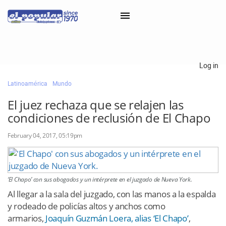
×
Log in
Latinoamérica
Mundo
Classifieds
El juez rechaza que se relajen las
Categorías
condiciones de reclusión de El Chapo
Iniciar sesión con Clascal
February 04, 2017, 05:19pm
×
‘El Chapo’ con sus abogados y un intérprete en el juzgado de Nueva York.
Al llegar a la sala del juzgado, con las manos a la espalda
y rodeado de policías altos y anchos como
armarios,
Joaquín Guzmán Loera, alias ‘El Chapo’
,