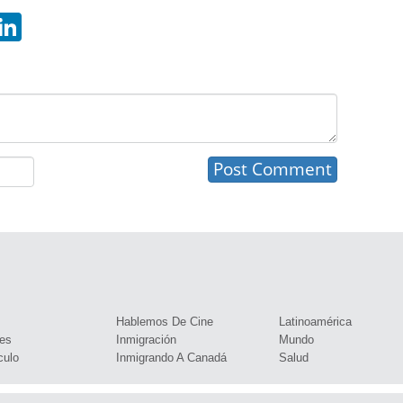
hatsApp
LinkedIn
s
Hablemos De Cine
Latinoamérica
es
Inmigración
Mundo
culo
Inmigrando A Canadá
Salud