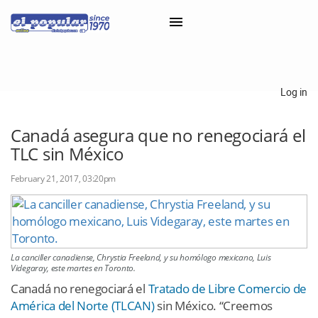
×
Log in
Classifieds
Canadá asegura que no renegociará el
TLC sin México
Categorías
Iniciar sesión con Clascal
February 21, 2017, 03:20pm
×
La canciller canadiense, Chrystia Freeland, y su homólogo mexicano, Luis
Videgaray, este martes en Toronto.
Canadá no renegociará el
Tratado de Libre Comercio de
América del Norte (TLCAN)
sin México. “Creemos