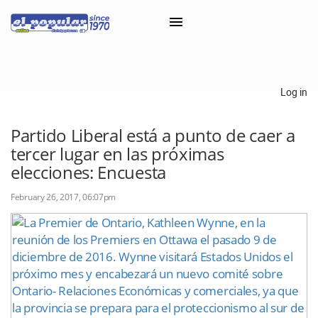
×
Log in
Classifieds
Partido Liberal está a punto de caer a
tercer lugar en las próximas
Categorías
elecciones: Encuesta
Iniciar sesión con Clascal
February 26, 2017, 06:07pm
×