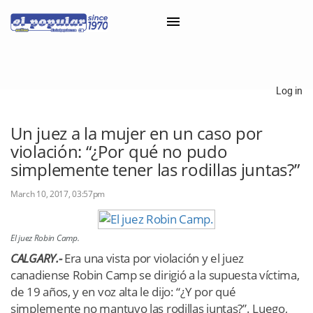
×
Log in
Classifieds
Un juez a la mujer en un caso por
violación: “¿Por qué no pudo
Categorías
simplemente tener las rodillas juntas?”
Iniciar sesión con Clascal
March 10, 2017, 03:57pm
×
El juez Robin Camp.
CALGARY.-
Era una vista por violación y el juez
canadiense Robin Camp se dirigió a la supuesta víctima,
de 19 años, y en voz alta le dijo: “¿Y por qué
simplemente no mantuvo las rodillas juntas?”. Luego,