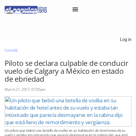
×
Log in
Canadá
Classifieds
Piloto se declara culpable de conducir
Categorías
vuelo de Calgary a México en estado
Iniciar sesión con Clascal
de ebriedad
March 21, 2017, 07:05pm
×
Un piloto que bebió una botella de vodka en su habitación de hotel antes de su
vuelo y estaba tan intoxicado que parecía desmayarse en la cabina dijo que está