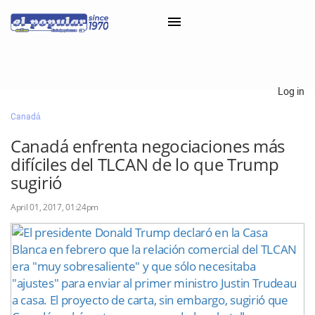
×
Log in
Canadá
Classifieds
Canadá enfrenta negociaciones más
Categorías
difíciles del TLCAN de lo que Trump
Iniciar sesión con Clascal
sugirió
April 01, 2017, 01:24pm
×