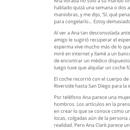
Ana lloraba no sólo a su marido si
hablado quizá una semana o dos ant
maniobras, y me dijo, ‘Sí, qué pe
para congelarlo… Estoy demasiado 
Al ver a Ana tan desconsolada ante
amigo le sugirió recuperar el esper
esperma vive mucho más de lo que
miré en internet y llamé a un banc
de encontrar un médico dispuesto
luego tuve que alquilar un coche 
El coche recorrió con el cuerpo de
Riverside hasta San Diego para la i
Por teléfono Ana parece una mujer
hombros. Los artículos en la prens
en crear lo que se conoce como 
locas, colgadas aún de la persona
realidad. Pero Ana Clark parece una