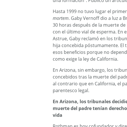
una formación”. Publicó un artícul
Hasta 1999 no tuvo lugar el primer
mortem
. Gaby Vernoff dio a luz a
30 horas después de la muerte de
con el último vial de esperma. En 
Astrue, Gaby reclamó en los tribuna
hija concebida póstumamente. El t
esos beneficios porque no depend
como exige la ley de California.
En Arizona, sin embargo, los tribu
concebidos tras la muerte del padr
al contrario que en California, el p
parentesco legal.
En Arizona, los tribunales decidi
muerte del padre tenían derecho
vida
Rothman es hoy cofundador y direc