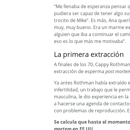
“Me llenaba de esperanza pensar q
pudiera ser capaz de tener algo suy
trocito de Mike”. Es más, Ana quer
muy, muy bueno. Era un marine exc
alguien que iba a continuar el ca
eso es lo que más me motivaba”.
La primera extracción
A finales de los 70, Cappy Rothman
extracción de esperma
post morte
Ya antes Rothman había extraído
infertilidad, un trabajo que le pe
masculina, le dio experiencia en l
a hacerse una agenda de contacto
con problemas de reproducción. E
Se calcula que hasta el momento
mortem
en EE UU