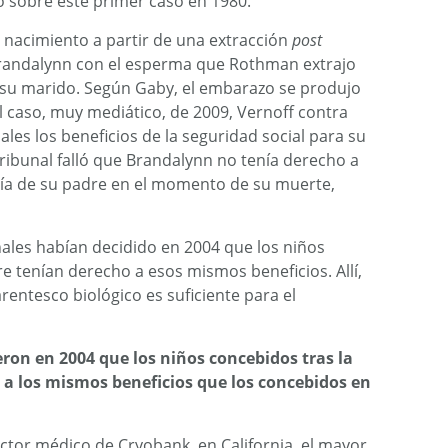
o sobre este primer caso en 1980.
 nacimiento a partir de una extracción
post
 Brandalynn con el esperma que Rothman extrajo
 su marido. Según Gaby, el embarazo se produjo
el caso, muy mediático, de 2009, Vernoff contra
les los beneficios de la seguridad social para su
ribunal falló que Brandalynn no tenía derecho a
ía de su padre en el momento de su muerte,
nales habían decidido en 2004 que los niños
e tenían derecho a esos mismos beneficios. Allí,
arentesco biológico es suficiente para el
eron en 2004 que los niños concebidos tras la
 a los mismos beneficios que los concebidos en
tor médico de Cryobank, en California, el mayor