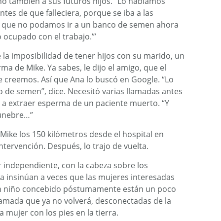
no también a sus futuros hijos. “Lo habíamos
es de que falleciera, porque se iba a las
na que no podamos ir a un banco de semen ahora
ocupado con el trabajo.’”
 la imposibilidad de tener hijos con su marido, un
ma de Mike. Ya sabes, le dijo el amigo, que el
 creemos. Así que Ana lo buscó en Google. “Lo
o de semen”, dice. Necesitó varias llamadas antes
 a extraer esperma de un paciente muerto. “Y
fúnebre…”
 Mike los 150 kilómetros desde el hospital en
ntervención. Después, lo trajo de vuelta.
 independiente, con la cabeza sobre los
a insinúan a veces que las mujeres interesadas
un niño concebido póstumamente están un poco
 amada que ya no volverá, desconectadas de la
 mujer con los pies en la tierra.