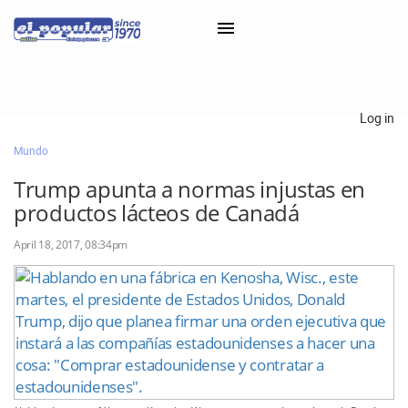
×
Log in
Mundo
Classifieds
Trump apunta a normas injustas en
Categorías
productos lácteos de Canadá
Iniciar sesión con Clascal
April 18, 2017, 08:34pm
×