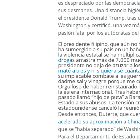
es despreciado por las democracias
sus desmanes. Una distancia higién
el presidente Donald Trump, tras u
Washington y certificó, una vez m
pasión fatal por los autócratas del
El presidente filipino, que aún no
ha sumergido a su país en un bañ
la violencia estatal se ha multipli
drogas
arrastra más de 7.000 mue
presidente no deja de azuzar a lo
maté a tres y ni siquiera sé cuánta
su implacable combate a las guerril
dadme sal y vinagre porque me c
Orgulloso de haber reinstaurado 
la esfera internacional. Tras habe
pasado llamó “hijo de puta” a Bar
Estado a sus abusos. La tensión cr
estadounidense canceló la reunió
Desde entonces, Duterte, que cuen
acelerado su aproximación a China
que se “había separado” de Washin
Para el Departamento de Estado de