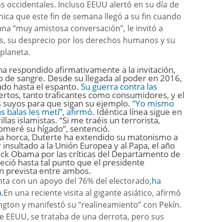
 occidentales. Incluso EEUU alertó en su día de
ica que este fin de semana llegó a su fin cuando
na “muy amistosa conversación”, le invitó a
ás, su desprecio por los derechos humanos y su
 planeta.
 ha respondido afirmativamente a la invitación,
o de sangre. Desde su llegada al poder en 2016,
cado hasta el espanto.
Su guerra contra las
rtos, tanto traficantes como consumidores, y el
s suyos para que sigan su ejemplo.
“Yo mismo
s balas les metí”, afirmó
. Idéntica línea sigue en
las islamistas. “Si me traéis un terrorista,
omeré su hígado”, sentenció.
la horca, Duterte ha extendido su matonismo a
r insultado a la Unión Europea y al Papa, el año
ack Obama por las críticas del Departamento de
eció hasta tal punto que el presidente
n prevista entre ambos.
ta con un apoyo del 76% del electorado,
ha
.
En una reciente visita al gigante asiático, afirmó
gton y manifestó su “realineamiento” con Pekín.
 EEUU, se trataba de una derrota, pero sus