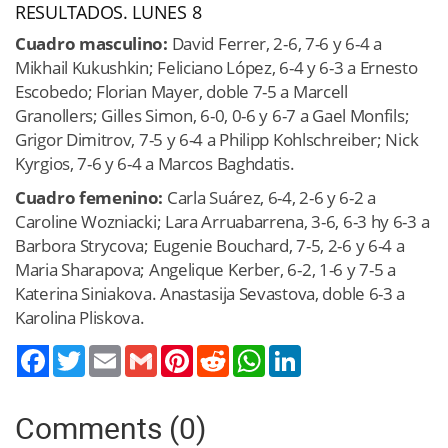
RESULTADOS. LUNES 8
Cuadro masculino:
David Ferrer, 2-6, 7-6 y 6-4 a
Mikhail Kukushkin; Feliciano López, 6-4 y 6-3 a Ernesto
Escobedo; Florian Mayer, doble 7-5 a Marcell
Granollers; Gilles Simon, 6-0, 0-6 y 6-7 a Gael Monfils;
Grigor Dimitrov, 7-5 y 6-4 a Philipp Kohlschreiber; Nick
Kyrgios, 7-6 y 6-4 a Marcos Baghdatis.
Cuadro femenino:
Carla Suárez, 6-4, 2-6 y 6-2 a
Caroline Wozniacki; Lara Arruabarrena, 3-6, 6-3 hy 6-3 a
Barbora Strycova; Eugenie Bouchard, 7-5, 2-6 y 6-4 a
Maria Sharapova; Angelique Kerber, 6-2, 1-6 y 7-5 a
Katerina Siniakova. Anastasija Sevastova, doble 6-3 a
Karolina Pliskova.
Twitter
Email
Gmail
Pinterest
Reddit
WhatsApp
LinkedIn
Comments (0)