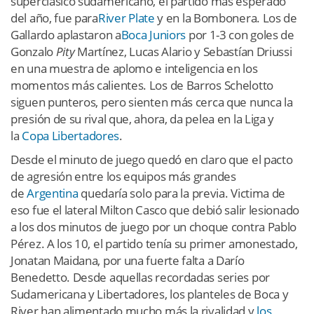
superclásico sudamericano, el partido más esperado
del año, fue para
River Plate
y en la Bombonera. Los de
Gallardo aplastaron a
Boca Juniors
por 1-3 con goles de
Gonzalo
Pity
Martínez, Lucas Alario y Sebastían Driussi
en una muestra de aplomo e inteligencia en los
momentos más calientes. Los de Barros Schelotto
siguen punteros, pero sienten más cerca que nunca la
presión de su rival que, ahora, da pelea en la Liga y
la
Copa Libertadores
.
Desde el minuto de juego quedó en claro que el pacto
de agresión entre los equipos más grandes
de
Argentina
quedaría solo para la previa. Victima de
eso fue el lateral Milton Casco que debió salir lesionado
a los dos minutos de juego por un choque contra Pablo
Pérez. A los 10, el partido tenía su primer amonestado,
Jonatan Maidana, por una fuerte falta a Darío
Benedetto. Desde aquellas recordadas series por
Sudamericana y Libertadores, los planteles de Boca y
River han alimentado mucho más la rivalidad y
los