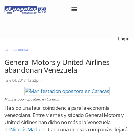
×
Log in
Latinoamérica
Classifieds
General Motors y United Airlines
Categorías
abandonan Venezuela
Iniciar sesión con Clascal
June 04, 2017, 12:22pm
×
Manifestación opositora en Caracas
Ha sido una fatal coincidencia para la economía
venezolana. Entre viernes y sábado General Motors y
United Airlines han dicho no más a la Venezuela
de
Nicolás Maduro
. Cada una de esas compañías dejará