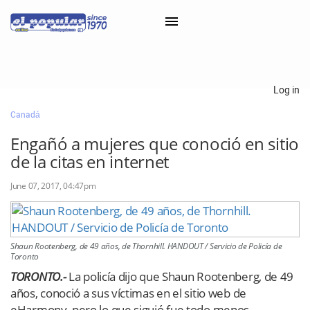
×
Log in
Canadá
Classifieds
Engañó a mujeres que conoció en sitio
Categorías
de la citas en internet
Iniciar sesión con Clascal
June 07, 2017, 04:47pm
×
Shaun Rootenberg, de 49 años, de Thornhill. HANDOUT / Servicio de Policía de
Toronto
TORONTO.-
La policía dijo que Shaun Rootenberg, de 49
años, conoció a sus víctimas en el sitio web de
eHarmony, pero lo que siguió fue todo menos